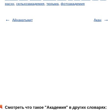
расхн
,
сельхозакадемия
,
тюрьма
,
фотоакадемия
Айнакатыкит
Акан
Смотреть что такое "Академия" в других словарях: