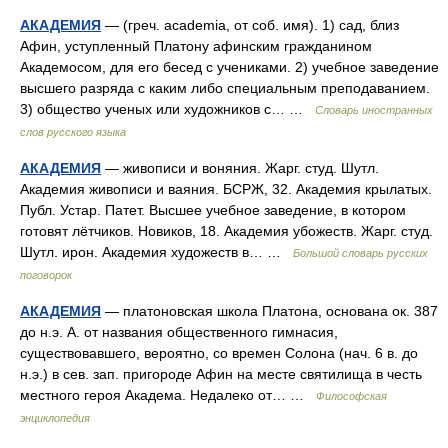
АКАДЕМИЯ
— (греч. academia, от соб. имя). 1) сад, близ
Афин, уступленный Платону афинским гражданином
Академосом, для его бесед с учениками. 2) учебное заведение
высшего разряда с каким либо специальным преподаванием.
3) общество ученых или художников с… …
Словарь иностранных
слов русского языка
АКАДЕМИЯ
— живописи и воняния. Жарг. студ. Шутл.
Академия живописи и ваяния. БСРЖ, 32. Академия крылатых.
Публ. Устар. Патет. Высшее учебное заведение, в котором
готовят лётчиков. Новиков, 18. Академия убожеств. Жарг. студ.
Шутл. ирон. Академия художеств в… …
Большой словарь русских
поговорок
АКАДЕМИЯ
— платоновская школа Платона, основана ок. 387
до н.э. А. от названия общественного гимнасия,
существовавшего, вероятно, со времен Солона (нач. 6 в. до
н.э.) в сев. зап. пригороде Афин на месте святилища в честь
местного героя Академа. Недалеко от… …
Философская
энциклопедия