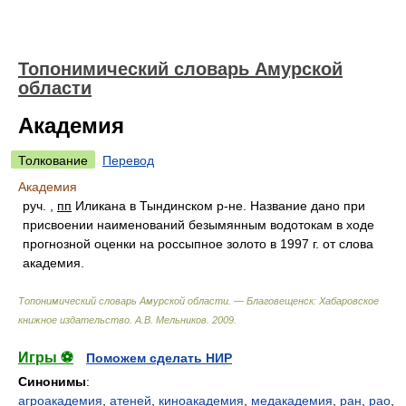
Топонимический словарь Амурской
области
Академия
Толкование
Перевод
Академия
руч. ,
пп
Иликана в Тындинском р-не. Название дано при
присвоении наименований безымянным водотокам в ходе
прогнозной оценки на россыпное золото в 1997 г. от слова
академия.
Топонимический словарь Амурской области. — Благовещенск: Хабаровское
книжное издательство
.
А.В. Мельников
.
2009
.
Игры ⚽
Поможем сделать НИР
Синонимы
:
агроакадемия
,
атеней
,
киноакадемия
,
медакадемия
,
ран
,
рао
,